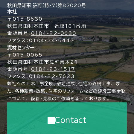
秋田県知事 許可（特-7）第82020号
本社
〒015-8630
秋田県由利本荘市一番堰181番地
電話番号：
0184-22-0630
ファクス：0184-24-5442
資材センター
〒015-0065
秋田県由利本荘市荒町真木21
電話番号：
0184-23-1517
ファクス：0184-22-7623
弊社への土木工事全般、敷地造成、住宅の外構工事、
ま
た、各種新築・改築、住宅のリフォームなどの建設工事全般
について、
設計・見積のご依頼も承っております。
Contact