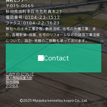
資材センター
〒015-0065
秋田県由利本荘市荒町真木21
電話番号：
0184-23-1517
ファクス：0184-22-7623
弊社への土木工事全般、敷地造成、住宅の外構工事、
ま
た、各種新築・改築、住宅のリフォームなどの建設工事全般
について、
設計・見積のご依頼も承っております。
Contact
このサイトについて
個人情報保護方針
採用情報
アクセス
©2025 Muraoka kensetsu kogyo Co., Lid.