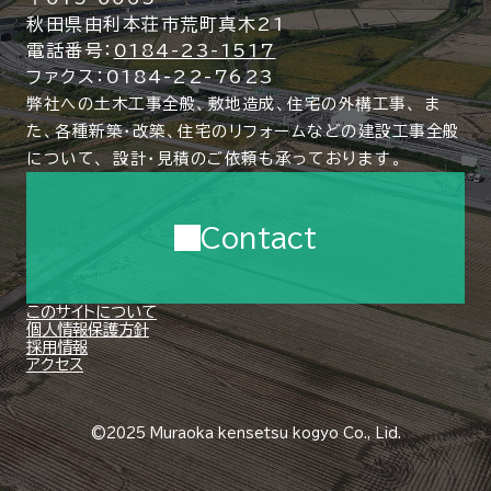
秋田県由利本荘市荒町真木21
電話番号：
0184-23-1517
ファクス：0184-22-7623
弊社への土木工事全般、敷地造成、住宅の外構工事、
ま
た、各種新築・改築、住宅のリフォームなどの建設工事全般
について、
設計・見積のご依頼も承っております。
Contact
このサイトについて
個人情報保護方針
採用情報
アクセス
©2025 Muraoka kensetsu kogyo Co., Lid.