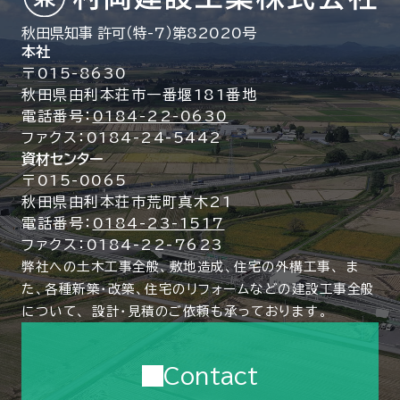
秋田県知事 許可（特-7）第82020号
本社
〒015-8630
秋田県由利本荘市一番堰181番地
電話番号：
0184-22-0630
ファクス：0184-24-5442
資材センター
〒015-0065
秋田県由利本荘市荒町真木21
電話番号：
0184-23-1517
ファクス：0184-22-7623
弊社への土木工事全般、敷地造成、住宅の外構工事、
ま
た、各種新築・改築、住宅のリフォームなどの建設工事全般
について、
設計・見積のご依頼も承っております。
Contact