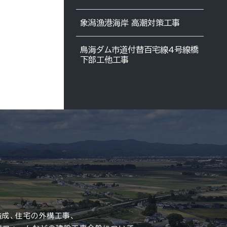
象潟漁港海岸 高潮対策工事
鳥海ダム市道付替百宅線4号線橋
下部工他工事
造成、住宅の外構工事、