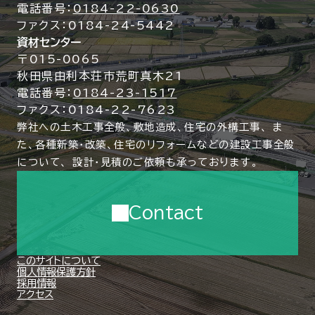
電話番号：
0184-22-0630
ファクス：0184-24-5442
資材センター
〒015-0065
秋田県由利本荘市荒町真木21
電話番号：
0184-23-1517
ファクス：0184-22-7623
弊社への土木工事全般、敷地造成、住宅の外構工事、
ま
た、各種新築・改築、住宅のリフォームなどの建設工事全般
について、
設計・見積のご依頼も承っております。
Contact
このサイトについて
個人情報保護方針
採用情報
アクセス