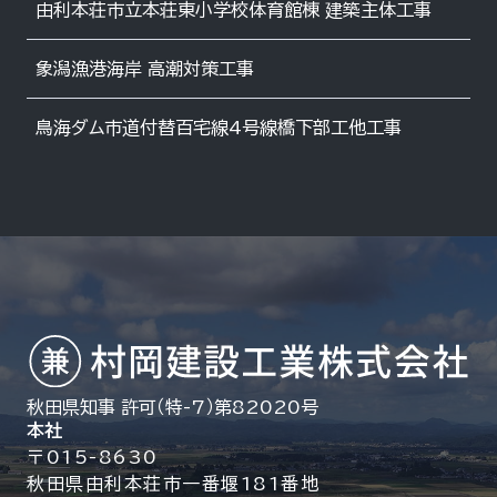
由利本荘市立本荘東小学校体育館棟 建築主体工事
象潟漁港海岸 高潮対策工事
鳥海ダム市道付替百宅線4号線橋下部工他工事
秋田県知事 許可（特-7）第82020号
本社
〒015-8630
秋田県由利本荘市一番堰181番地