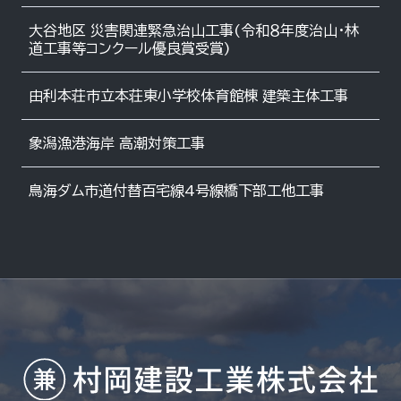
大谷地区 災害関連緊急治山工事(令和８年度治山・林
道工事等コンクール優良賞受賞)
由利本荘市立本荘東小学校体育館棟 建築主体工事
象潟漁港海岸 高潮対策工事
鳥海ダム市道付替百宅線4号線橋下部工他工事