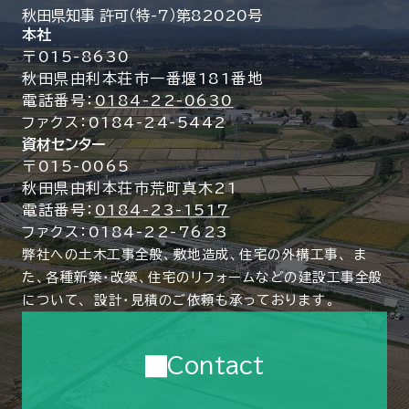
秋田県知事 許可（特-7）第82020号
本社
〒015-8630
秋田県由利本荘市一番堰181番地
電話番号：
0184-22-0630
ファクス：0184-24-5442
資材センター
〒015-0065
秋田県由利本荘市荒町真木21
電話番号：
0184-23-1517
ファクス：0184-22-7623
弊社への土木工事全般、敷地造成、住宅の外構工事、
ま
た、各種新築・改築、住宅のリフォームなどの建設工事全般
について、
設計・見積のご依頼も承っております。
Contact