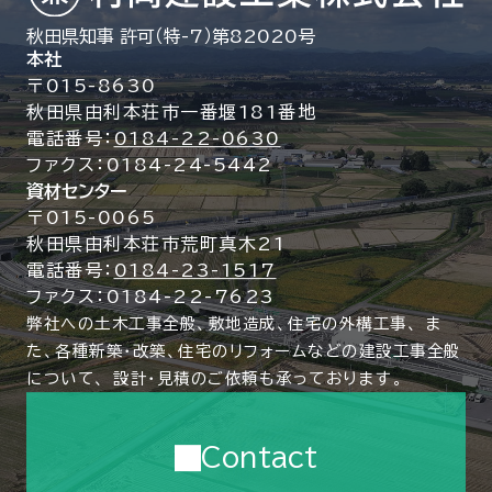
秋田県知事 許可（特-7）第82020号
本社
〒015-8630
秋田県由利本荘市一番堰181番地
電話番号：
0184-22-0630
ファクス：0184-24-5442
資材センター
〒015-0065
秋田県由利本荘市荒町真木21
電話番号：
0184-23-1517
ファクス：0184-22-7623
弊社への土木工事全般、敷地造成、住宅の外構工事、
ま
た、各種新築・改築、住宅のリフォームなどの建設工事全般
について、
設計・見積のご依頼も承っております。
Contact