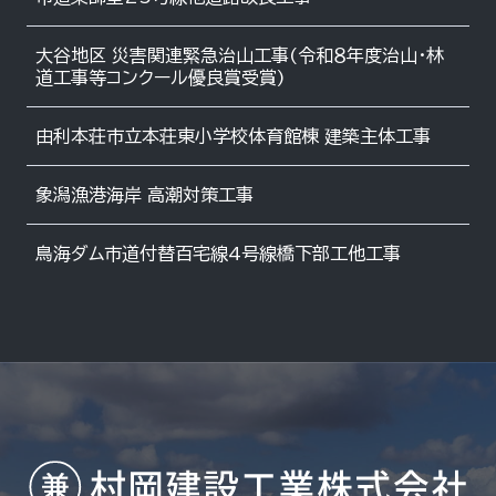
大谷地区 災害関連緊急治山工事(令和８年度治山・林
道工事等コンクール優良賞受賞)
由利本荘市立本荘東小学校体育館棟 建築主体工事
象潟漁港海岸 高潮対策工事
鳥海ダム市道付替百宅線4号線橋下部工他工事