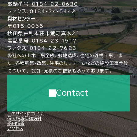
電話番号：
0184-22-0630
ファクス：0184-24-5442
資材センター
〒015-0065
秋田県由利本荘市荒町真木21
電話番号：
0184-23-1517
ファクス：0184-22-7623
弊社への土木工事全般、敷地造成、住宅の外構工事、
ま
た、各種新築・改築、住宅のリフォームなどの建設工事全般
について、
設計・見積のご依頼も承っております。
Contact
このサイトについて
個人情報保護方針
採用情報
アクセス