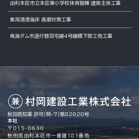
由利本荘市立本荘東小学校体育館棟 建築主体工事
象潟漁港海岸 高潮対策工事
鳥海ダム市道付替百宅線4号線橋下部工他工事
秋田県知事 許可（特-7）第82020号
本社
〒015-8630
秋田県由利本荘市一番堰181番地