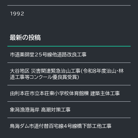
1992
最新の投稿
市道薬師堂25号線他道路改良工事
大谷地区 災害関連緊急治山工事(令和８年度治山・林
道工事等コンクール優良賞受賞)
由利本荘市立本荘東小学校体育館棟 建築主体工事
象潟漁港海岸 高潮対策工事
鳥海ダム市道付替百宅線4号線橋下部工他工事